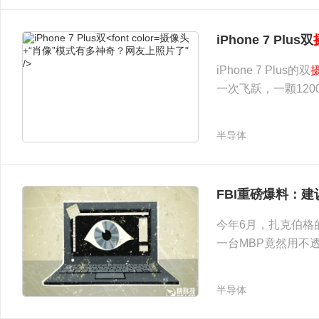
摄像头
iPhone 7 Plus双
+“肖像”模式有多神奇？网友上照片了"
/>
iPhone 7 Plus的双
一次飞跃，一颗120
抖，10倍数码变焦照
持光学防抖。 上周
半导体
FBI重磅爆料：
今年6月，扎克伯格
一台MBP竟然用不
法”简单来说就是为
有效。
半导体
摄像头" />