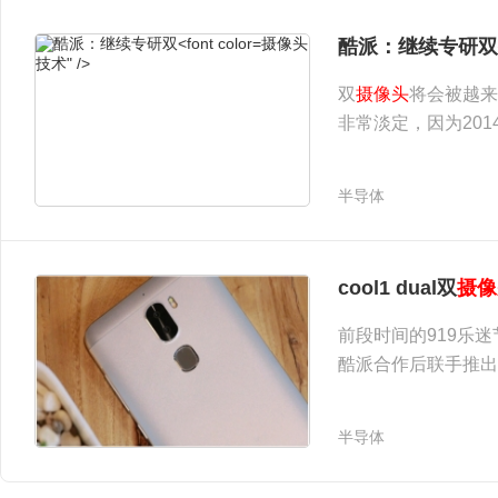
摄像头
酷派：继续专研双
技术" />
双
摄像头
将会被越来
非常淡定，因为20
共同参与成像的技术
共有565件，其中仅
半导体
cool1 dual双
摄像
前段时间的919乐迷
酷派合作后联手推出
外，其黑白+彩色双
头
并非新鲜是事物，
半导体
摄像头：黑白+彩色分工合作" />