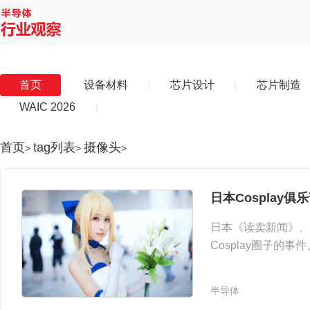
首页
设备材料
芯片设计
芯片制造
WAIC 2026
首页
tag列表
摄像头
>
>
>
日本Cosplay
日本《读卖新闻》、
Cosplay圈子的
偷拍
摄像头
的罪名将
代，他在被捕前一日
半导体
摄像头：女Coser被看光" />