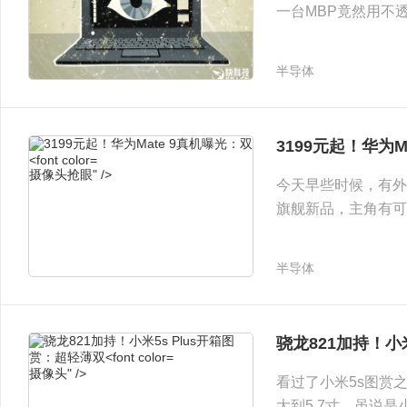
一台MBP竟然用不
法”简单来说就是为
有效。
半导体
摄像头" />
3199元起！华为M
摄像头抢眼" />
今天早些时候，有外
旗舰新品，主角有可能
上已经曝光了所谓M
包裹了外壳，依然
半导体
骁龙821加持！小
摄像头" />
看过了小米5s图赏之后
大到5 7寸，虽说是