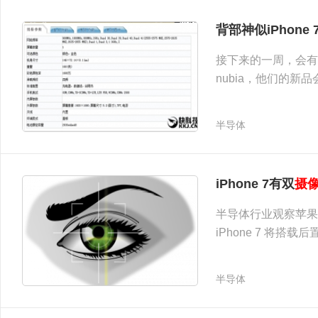
背部神似iPhone
接下来的一周，会有
nubia，他们的新
布的新机似乎是Z11
放在机身的顶部和底
半导体
摄像头彪悍" />
iPhone 7有双
摄
半导体行业观察苹果秋
iPhone 7 将搭载后
半导体
摄像头不稀奇，苹果发力虹膜识别" />