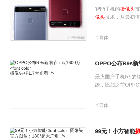
智能手机的
摄像头
技
像头
技术，从最初进
接受
半导体
摄像头手机 是炒作噱头还是刚需？" />
OPPO公布R9s新
摄像头+F1.7大光圈" />
最火国产手机R9的
级，比如之前OPP
堆栈式传感器IMX3
节，这款新机将采用F
半导体
摄像头
99元！小方智能
官方图赏：180°超大广角" />