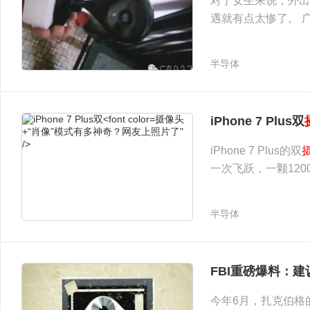
对于女生来说，外出
遇就有点太惨了。 
职业学校就读的大三
这可把姑娘们吓懵了
半导体
摄像头：猥琐男手机全景偷拍" />
摄像头
iPhone 7 Plus双
+“肖像”模式有多神奇？网友上照片了"
/>
iPhone 7 Plus的双
一次飞跃，一颗120
抖，10倍数码变焦照
持光学防抖。 上周
半导体
FBI重磅爆料：
今年6月，扎克伯格