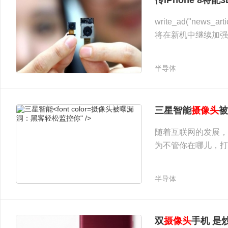
传iPhone 8将配3
write_ad("new
将在新机中继续加强
影的双
摄像头
模块。
半导体
摄像头：与LG合作研发" />
摄像头被曝漏
三星智能
摄像头
被
洞：黑客轻松监控你" />
随着互联网的发展，
为不管你在哪儿，打
此前是不可想象的。
定的影响，尤其是摄
半导体
双
摄像头
手机 是