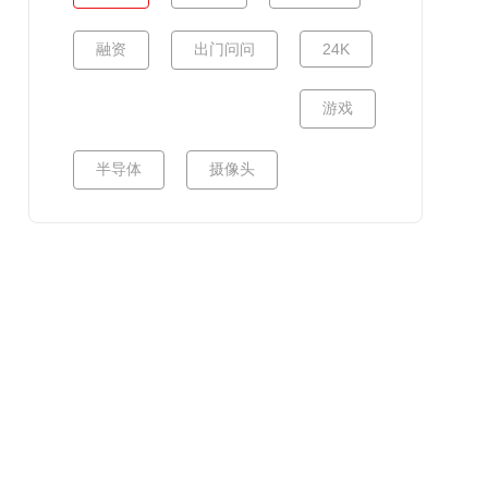
融资
出门问问
24K
游戏
半导体
摄像头