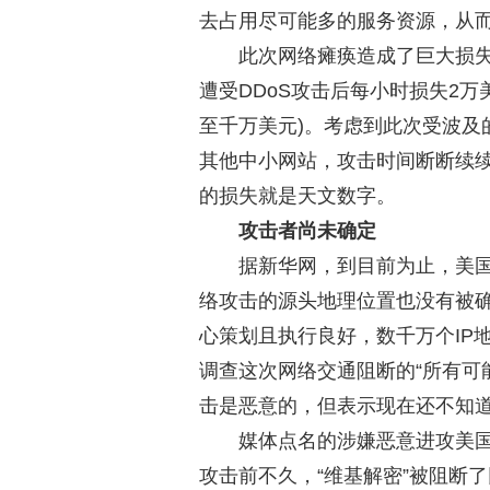
去占用尽可能多的服务资源，从
此次网络瘫痪造成了巨大损
遭受DDoS攻击后每小时损失2
至千万美元)。考虑到此次受波及
其他中小网站，攻击时间断断续
的损失就是天文数字。
攻击者尚未确定
据新华网，到目前为止，美
络攻击的源头地理位置也没有被确
心策划且执行良好，数千万个IP
调查这次网络交通阻断的“所有可
击是恶意的，但表示现在还不知
媒体点名的涉嫌恶意进攻美国
攻击前不久，“维基解密”被阻断