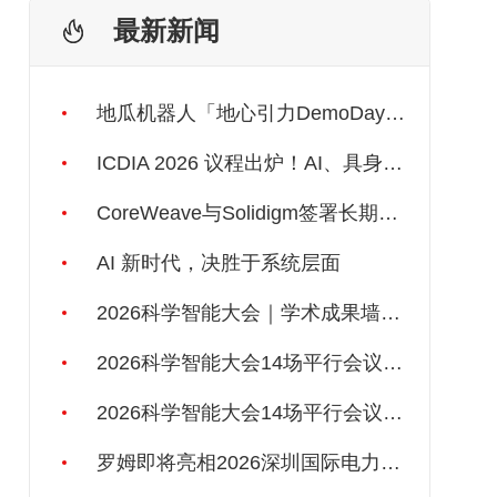
最新新闻
地瓜机器人「地心引力DemoDay」收官，欧拉万象、巡领科技、眺月科技斩获前三
ICDIA 2026 议程出炉！AI、具身智能、3D IC一应俱全！
CoreWeave与Solidigm签署长期供应协议，强化一体化人工智能云平台
AI 新时代，决胜于系统层面
2026科学智能大会｜学术成果墙报开放征集
2026科学智能大会14场平行会议之二丨科学数据如何被AI“读懂”
2026科学智能大会14场平行会议之一｜AI4S 基础理论：AI能否自己发现自然规律？
罗姆即将亮相2026深圳国际电力元件、可再生能源管理展览会暨研讨会