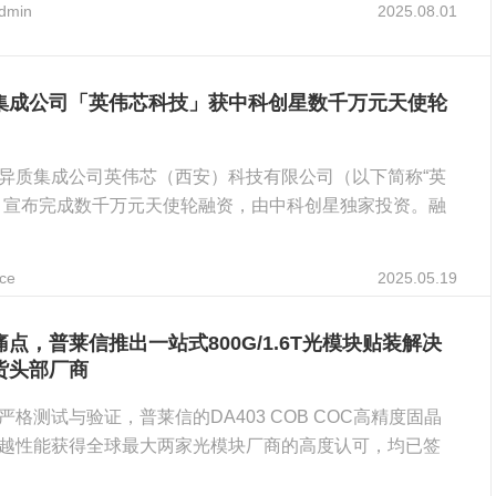
dmin
2025.08.01
集成公司「英伟芯科技」获中科创星数千万元天使轮
电异质集成公司英伟芯（西安）科技有限公司（以下简称“英
）宣布完成数千万元天使轮融资，由中科创星独家投资。融
ce
2025.05.19
点，普莱信推出一站式800G/1.6T光模块贴装解决
货头部厂商
严格测试与验证，普莱信的DA403 COB COC高精度固晶
越性能获得全球最大两家光模块厂商的高度认可，均已签
.