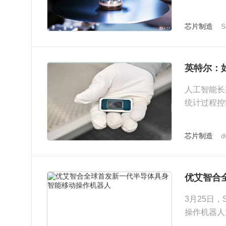
体硅材料...
芯片制造
S
英特尔：如
人工智能长
统计过程控
在，而是其
芯片制造
d
优艾智合
3月25日，
操作机器人