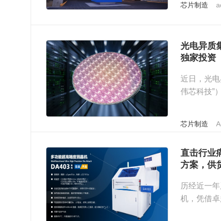
芯片制造
a
光电异质
独家投资
​近日，光
伟芯科技”
资资...
芯片制造
A
直击行业痛
方案，供
历经近一年
机，凭借卓
署批量供货..