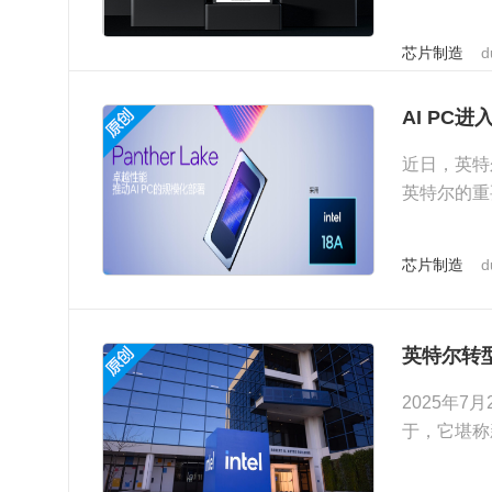
战略核心。
芯片制造
d
AI PC进
近日，英特尔
英特尔的重要
芯片制造
d
英特尔转
2025年
于，它堪称新
答卷。作