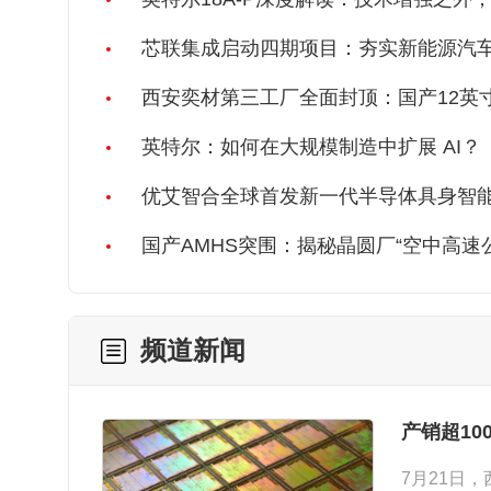
芯联集成启动四期项目：夯实新能源汽车
互联市场
西安奕材第三工厂全面封顶：国产12英
英特尔：如何在大规模制造中扩展 AI？
优艾智合全球首发新一代半导体具身智
国产AMHS突围：揭秘晶圆厂“空中高速
频道新闻
产销超1
7月21日