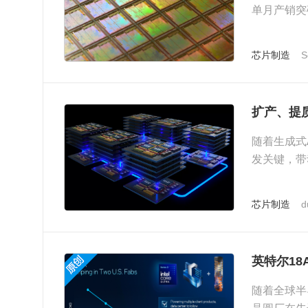
单月产销突
芯片制造
S
扩产、提
随着生成式
发关键，带
的大规模智
芯片制造
d
英特尔1
随着全球半