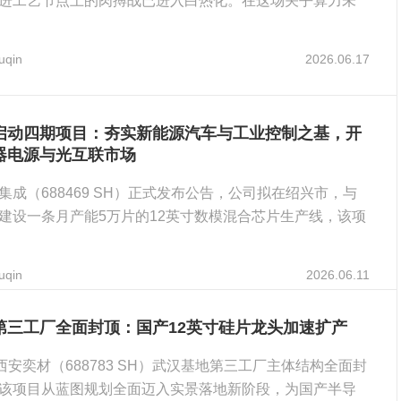
进工艺节点上的肉搏战已进入白热化。在这场关乎算力未
uqin
2026.06.17
启动四期项目：夯实新能源汽车与工业控制之基，开
务器电源与光互联市场
集成（688469 SH）正式发布公告，公司拟在绍兴市，与
建设一条月产能5万片的12英寸数模混合芯片生产线，该项
uqin
2026.06.11
第三工厂全面封顶：国产12英寸硅片龙头加速扩产
西安奕材（688783 SH）武汉基地第三工厂主体结构全面封
该项目从蓝图规划全面迈入实景落地新阶段，为国产半导