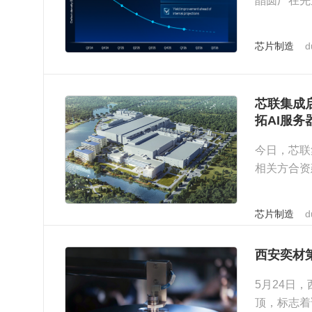
晶圆厂在先
来的制程跨
芯片制造
d
芯联集成
拓AI服
今日，芯联
相关方合资
目作为公司
芯片制造
d
西安奕材
5月24日，
顶，标志着