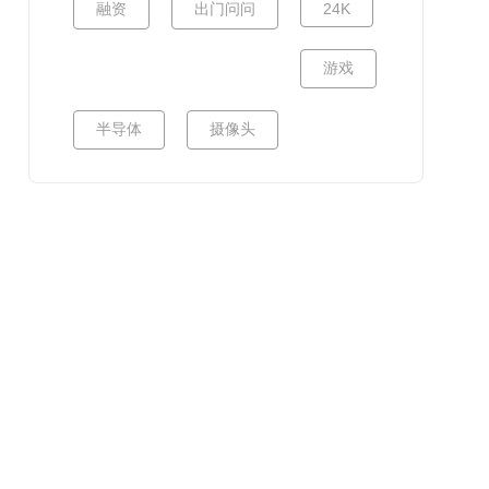
融资
出门问问
24K
游戏
半导体
摄像头