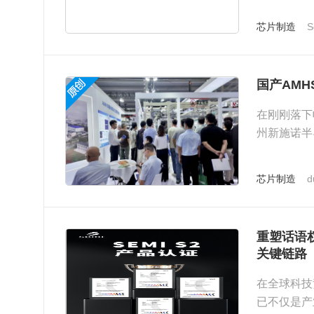
芯片制造
S
国产AM
在刚刚落下
州新施诺半
AMHS（
芯片制造
d
重塑话语
关键链路
在全球科技
已不仅是产