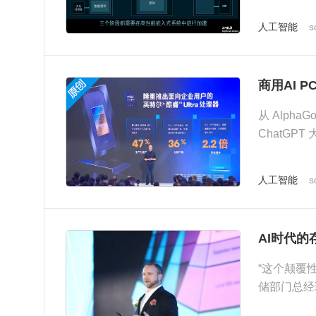
人工智能
s
商用AI 
从 Alp
ChatGP
艳亮相...
人工智能
s
AI时代
“这个颠覆
储部门总经理