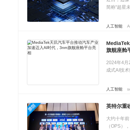
简称“超星
溪科创...
人工智能
A
Media
旗舰座舱
2024年4
成式AI技
采用卓...
人工智能
s
英特尔重磅
大约十年前
（OPS）