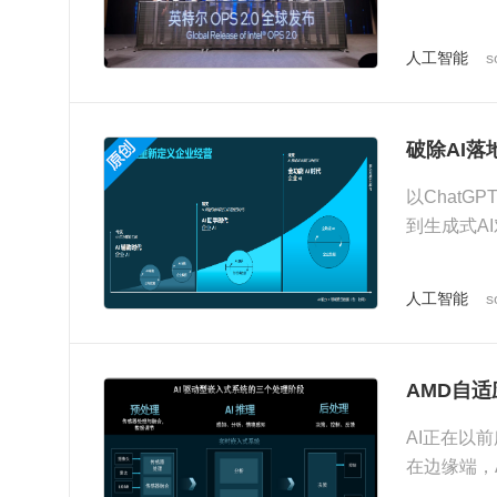
标准之一，
人工智能
s
破除AI
以Chat
到生成式A
AI融入到
人工智能
s
AMD自适
AI正在以
在边缘端，
AECG ) V...