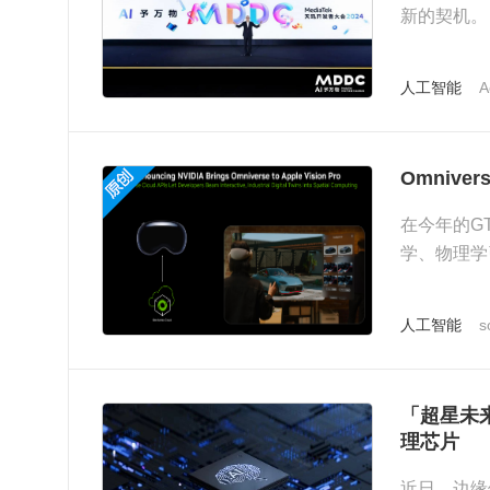
新的契机。
人工智能
A
Omnive
在今年的G
学、物理学
其潜在应用
人工智能
s
「超星未
理芯片
近日，边缘