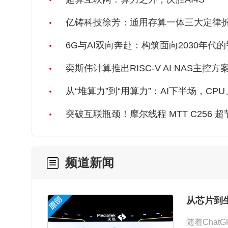
亿铸科技徐芳：通用存算一体三大定律
6G与AI双向奔赴：构筑面向2030年代
奕斯伟计算推出RISC-V AI NAS主控方
NAS新品
从“堆算力”到“用算力”：AI下半场，C
突破互联瓶颈！摩尔线程 MTT C256 
频道新闻
从芯片到
随着Cha