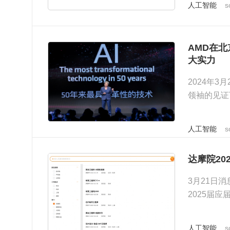
人工智能
s
AMD在北
大实力
2024年
领袖的见证
中的发展势
人工智能
s
达摩院20
3月21日
2025届
人工智能
s