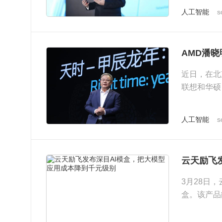
人工智能
s
AMD潘晓
近日，在北
联想和华硕
数科技、始
人工智能
s
云天励飞
3月28日
盒。该产品
90%，使...