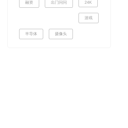
融资
出门问问
24K
游戏
半导体
摄像头