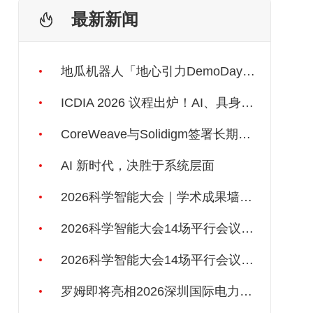
最新新闻
地瓜机器人「地心引力DemoDay」收官，欧拉万象、巡领科技、眺月科技斩获前三
ICDIA 2026 议程出炉！AI、具身智能、3D IC一应俱全！
CoreWeave与Solidigm签署长期供应协议，强化一体化人工智能云平台
AI 新时代，决胜于系统层面
2026科学智能大会｜学术成果墙报开放征集
2026科学智能大会14场平行会议之二丨科学数据如何被AI“读懂”
2026科学智能大会14场平行会议之一｜AI4S 基础理论：AI能否自己发现自然规律？
罗姆即将亮相2026深圳国际电力元件、可再生能源管理展览会暨研讨会