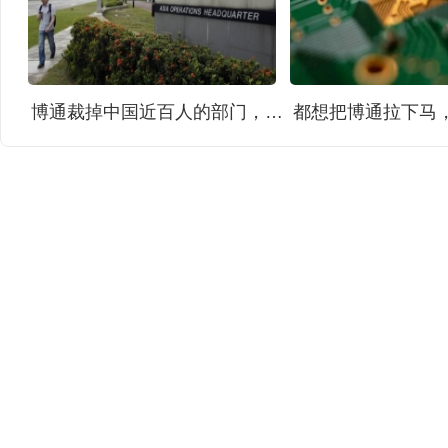
博通裁掉中国近百人的部门，半导体人如何安然过“冬”？