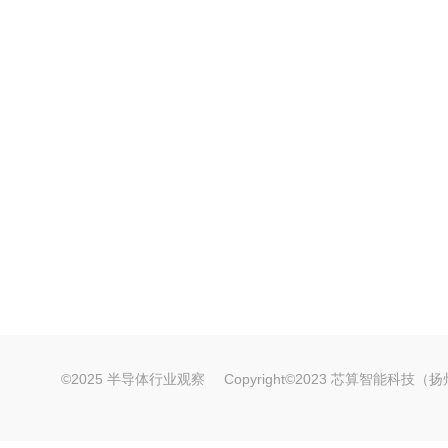
©2025 半导体行业观察
Copyright©2023 芯算智能科技