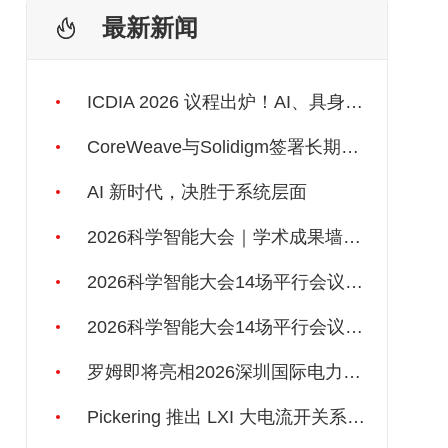
最新新闻
ICDIA 2026 议程出炉！AI、具身智能、3D IC一应俱全！
CoreWeave与Solidigm签署长期供应协议，强化一体化人工智能云平台
AI 新时代，决胜于系统层面
2026科学智能大会｜学术成果墙报开放征集
2026科学智能大会14场平行会议之二丨科学数据如何被AI“读懂”
2026科学智能大会14场平行会议之一｜AI4S 基础理论：AI能否自己发现自然规律？
罗姆即将亮相2026深圳国际电力元件、可再生能源管理展览会暨研讨会
Pickering 推出 LXI 大电流开关系列，支持最高 80A、300V 信号