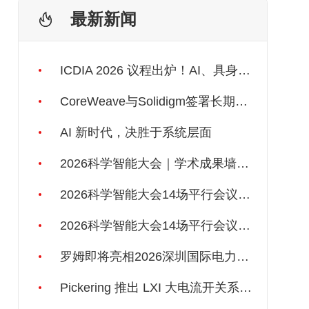
最新新闻
ICDIA 2026 议程出炉！AI、具身智能、3D IC一应俱全！
CoreWeave与Solidigm签署长期供应协议，强化一体化人工智能云平台
AI 新时代，决胜于系统层面
2026科学智能大会｜学术成果墙报开放征集
2026科学智能大会14场平行会议之二丨科学数据如何被AI“读懂”
2026科学智能大会14场平行会议之一｜AI4S 基础理论：AI能否自己发现自然规律？
罗姆即将亮相2026深圳国际电力元件、可再生能源管理展览会暨研讨会
Pickering 推出 LXI 大电流开关系列，支持最高 80A、300V 信号