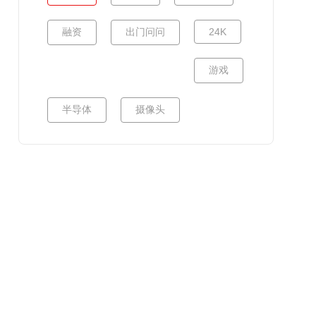
融资
出门问问
24K
游戏
半导体
摄像头