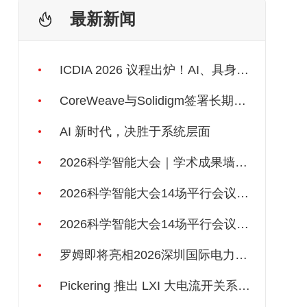
最新新闻
ICDIA 2026 议程出炉！AI、具身智能、3D IC一应俱全！
CoreWeave与Solidigm签署长期供应协议，强化一体化人工智能云平台
AI 新时代，决胜于系统层面
2026科学智能大会｜学术成果墙报开放征集
2026科学智能大会14场平行会议之二丨科学数据如何被AI“读懂”
2026科学智能大会14场平行会议之一｜AI4S 基础理论：AI能否自己发现自然规律？
罗姆即将亮相2026深圳国际电力元件、可再生能源管理展览会暨研讨会
Pickering 推出 LXI 大电流开关系列，支持最高 80A、300V 信号