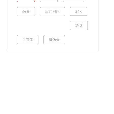
融资
出门问问
24K
游戏
半导体
摄像头