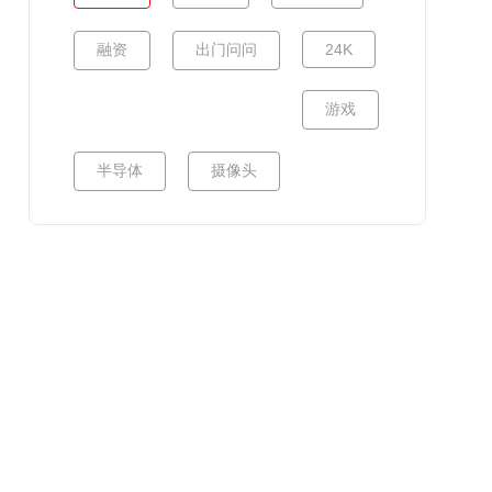
融资
出门问问
24K
游戏
半导体
摄像头