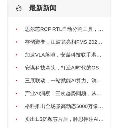
最新新闻
思尔芯RCF RTL自动分割工具，助力大规模AI/HPC芯片原型验证
存储聚变：江波龙亮相FMS 2026聚焦三大端侧AI场景综合应用
加速VLA落地，安谋科技联手港科大团队
安谋科技牵头，打造AI时代的OS
三展联动，一站赋能AI算力、消费电子、汽车、具身机器人与智能制造产业链资源对接
产业AI洞察：三次趋势同频，从产线生长出来的 AI 范式
格科推出全场景高动态5000万像素手机图像传感器GC50B5
卖出1.5亿颗芯片后，聆思押注AI推理芯片