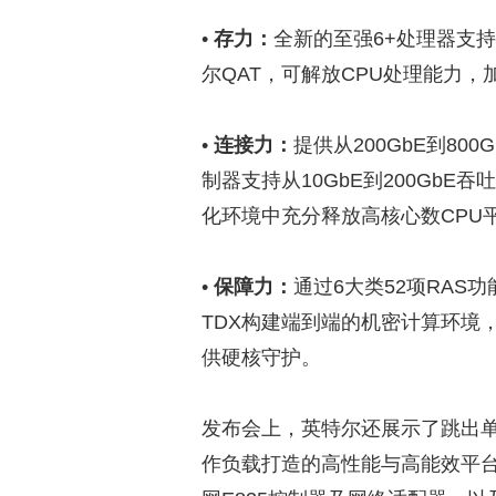
•
存力：
全新的至强6+处理器支持12
尔QAT，可解放CPU处理能力
•
连接力：
提供从200GbE到80
制器支持从10GbE到200Gb
化环境中充分释放高核心数CPU
•
保障力：
通过6大类52项RA
TDX构建端到端的机密计算环境
供硬核守护。
发布会上，英特尔还展示了跳出
作负载打造的高性能与高能效平台