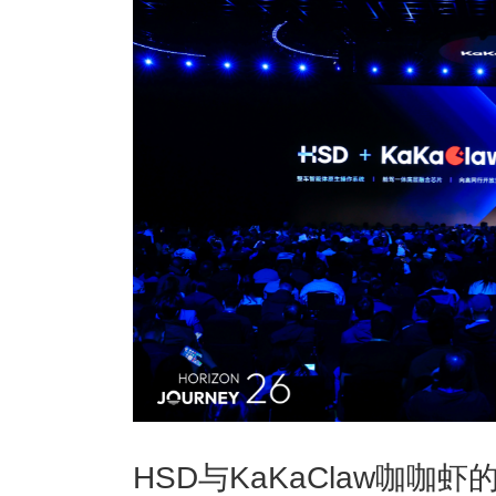
HSD与KaKaClaw咖