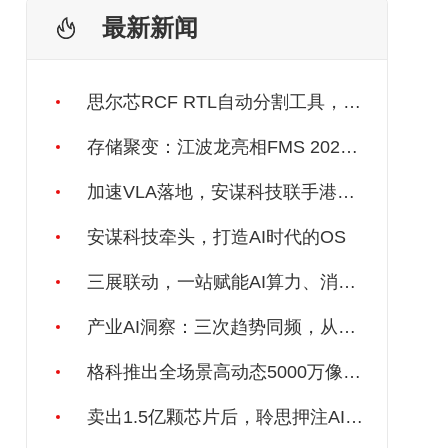
最新新闻
思尔芯RCF RTL自动分割工具，助力大规模AI/HPC芯片原型验证
存储聚变：江波龙亮相FMS 2026聚焦三大端侧AI场景综合应用
加速VLA落地，安谋科技联手港科大团队
安谋科技牵头，打造AI时代的OS
三展联动，一站赋能AI算力、消费电子、汽车、具身机器人与智能制造产业链资源对接
产业AI洞察：三次趋势同频，从产线生长出来的 AI 范式
格科推出全场景高动态5000万像素手机图像传感器GC50B5
卖出1.5亿颗芯片后，聆思押注AI推理芯片