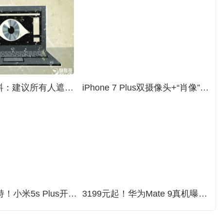
FBI重磅爆料：建议所有人遮盖笔记本摄像头
iPhone 7 Plus双摄像头+“肖像”模式有多神奇？网友上照片了
骁龙821加持！小米5s Plus开箱图赏：超轻薄双摄像头
3199元起！华为Mate 9真机曝光：双摄像头抢眼