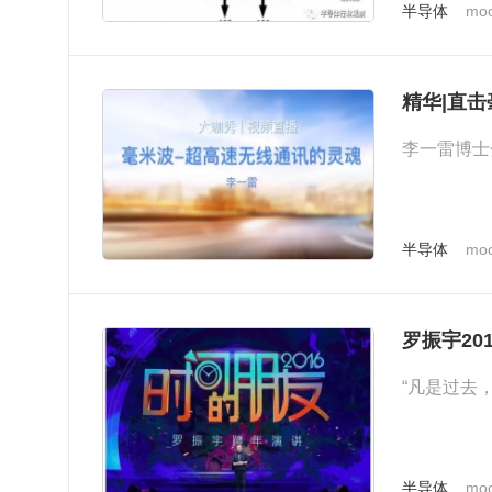
半导体
moo
精华|直
李一雷博士
半导体
moo
罗振宇20
“凡是过去
半导体
moo