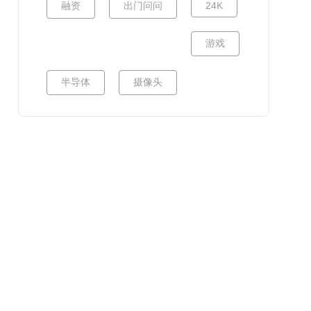
融资
出门问问
24K
游戏
半导体
摄像头