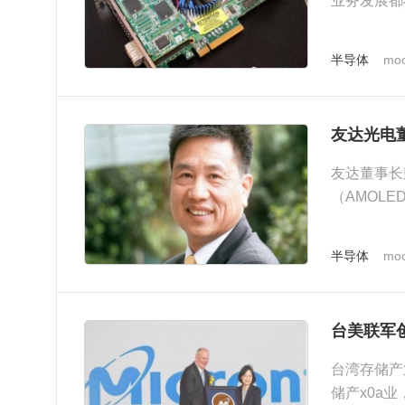
业务发展都
之一就和Int.
半导体
moo
友达光电
友达董事长
（AMOL
有，台湾若要
半导体
moo
台美联军
台湾存储产
储产x0a