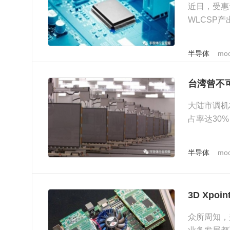
近日，受惠
WLCSP
半导体
moo
台湾曾不
大陆市调机
占率达30
半导体
moo
3D Xp
众所周知，