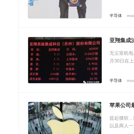
半导体产...
半导体
moo
亚翔集成
无尘室机电
月30日在
台积电南京..
半导体
moo
苹果公司最
提起微软，
以及两人一
还可以...