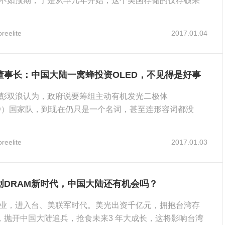
不如预期，于是从早几年开始，这个美国存储的仅存硕果
..
reelite
2017.01.04
董事长：中国大陆一窝蜂投资OLED，不见得是好事
彭双浪认为，政府说要筹组主动有机发光二极体
ED）国家队，到现在仍只是一个名词，甚至连形容词都没
投入OLED，...
reelite
2017.01.03
创DRAM新时代，中国大陆还有机会吗？
业，进入台、美联军时代。美光出资千亿元，拥抱台湾存
业，抛开中国大陆追兵，抢食未来3 年大成长，这将影响台湾