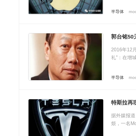
半导体
moo
郭台铭50
2016年
礼”：在增
预计一年半
半导体
moo
特斯拉再
据外媒报道
烦，一名Mo