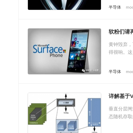
半导体
moo
软粉们请再
黄钟毁弃，
得很响。这
半导体
moo
详解基于V
垂直分层闸
态随机存取
元，无需刷..