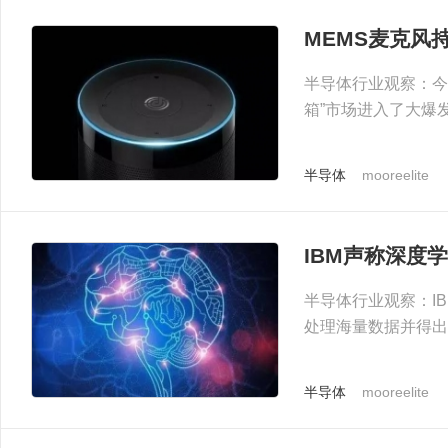
MEMS麦克风
半导体行业观察：今
箱”市场进入了大爆
半导体
mooreelite
IBM声称深度
半导体行业观察：I
处理海量数据并得出
半导体
mooreelite