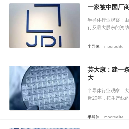
一家被中国厂商
半导体行业观察：由
行及最大股东的资助
半导体
mooreelite
莫大康：建一
大
半导体行业观察：大
近20年，按生产线
半导体
mooreelite