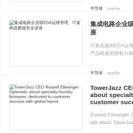
半导体
sophie
集成电路企业级
座
可靠高效的EDA运
产品研发的强有力保
整、可用和机
半导体
sophie
TowerJazz CEO
about special
customer succ
Russell Ellwanger, 
talk about, TowerJa